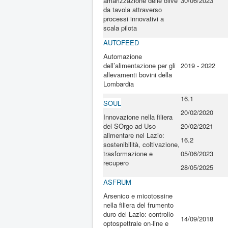
amarizzazione delle olive
30/06/2023
da tavola attraverso
processi innovativi a
scala pilota
AUTOFEED
Automazione
dell’alimentazione per gli
2019 - 2022
allevamenti bovini della
Lombardia
16.1
SOUL
20/02/2020
Innovazione nella filiera
del SOrgo ad Uso
20/02/2021
alimentare nel Lazio:
16.2
sostenibilità, coltivazione,
trasformazione e
05/06/2023
recupero
28/05/2025
ASFRUM
Arsenico e micotossine
nella filiera del frumento
duro del Lazio: controllo
14/09/2018
optospettrale on-line e