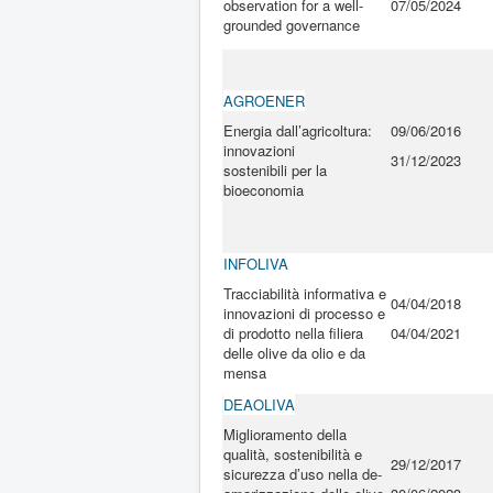
observation for a well-
07/05/2024
grounded governance
AGROENER
Energia dall’agricoltura:
09/06/2016
innovazioni
31/12/2023
sostenibili per la
bioeconomia
INFOLIVA
Tracciabilità informativa e
04/04/2018
innovazioni di processo e
di prodotto nella filiera
04/04/2021
delle olive da olio e da
mensa
DEAOLIVA
Miglioramento della
qualità, sostenibilità e
29/12/2017
sicurezza d’uso nella de-