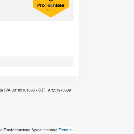
artita IVA 08183101008 - C.F.: 97231970589
ria e Trasformazione Agroalimentare
Torna su