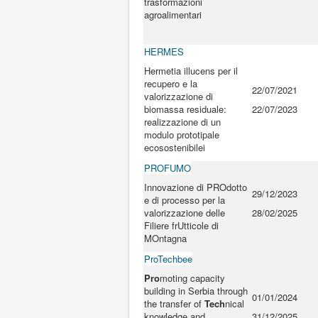
trasformazioni
agroalimentari
HERMES
Hermetia illucens per il
recupero e la
22/07/2021
valorizzazione di
biomassa residuale:
22/07/2023
realizzazione di un
modulo prototipale
ecosostenibilei
PROFUMO
Innovazione di PROdotto
29/12/2023
e di processo per la
valorizzazione delle
28/02/2025
Filiere frUtticole di
MOntagna
ProTechbee
Pro
moting capacity
building in Serbia through
01/01/2024
the transfer of
Tech
nical
knowledge and
31/12/2025